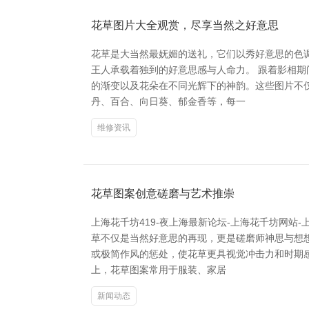
花草图片大全观赏，尽享当然之好意思
花草是大当然最妩媚的送礼，它们以秀好意思的色
王人承载着独到的好意思感与人命力。 跟着影相
的渐变以及花朵在不同光辉下的神韵。这些图片不仅
丹、百合、向日葵、郁金香等，每一
维修资讯
花草图案创意磋磨与艺术推崇
上海花千坊419-夜上海最新论坛-上海花千坊网
草不仅是当然好意思的再现，更是磋磨师神思与想
或极简作风的惩处，使花草更具视觉冲击力和时期
上，花草图案常用于服装、家居
新闻动态