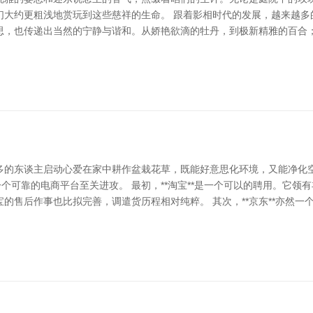
们大约更粗浅地赏玩到这些慈祥的生命。 跟着影相时代的发展，越来越多
思，也传递出当然的宁静与谐和。从娇艳欲滴的牡丹，到极新精雅的百合
多的东谈主启动心爱在家中耕作盆栽花草，既能好意思化环境，又能净化
一个可靠的电商平台至关进攻。 最初，**淘宝**是一个可以的聘用。它
的售后作事也比拟完善，调遣货历程相对纯粹。 其次，**京东**亦然