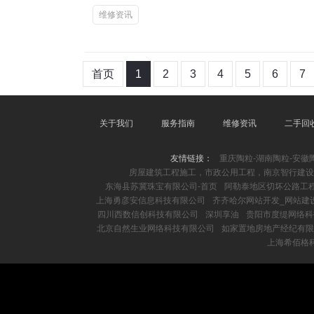
维修资讯
首页
1
2
3
4
5
6
7
关于我们
服务指南
维修资讯
二手回
友情链接：
重庆陶粒-湖南陶粒-安徽
房屋建筑工程施工，市政公用工程，南京智行建设
东海县苏冀珠宝有限公司-首页
阿勒泰地区切坏公路工
上海勇彦安信息科技有限公司
齐齐哈尔网站开发_网站建设
四川西数信创科技有限公司
深圳享油
贵阳市度缇网络科
北京自然生业网络科技有限公司
如家置地房地产经纪有限
上海希佰格