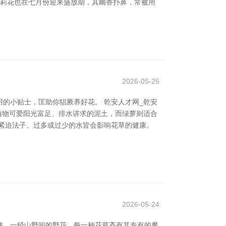
，茉莉花也在七月份迎来盛放期，其幽香扑鼻，常被用
2026-05-25
的小贴士，匡助你猖厥养好花。 乾安人才网_乾安
植物可爱阳光富足、排水讲求的泥土，而绿萝则适合
紧迫法子。过多或过少的水皆会影响花草的健康。
2026-05-24
瑰，一经山野间的野花，每一种花草齐有其专有的魔