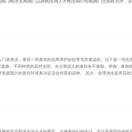
|阀门网|水泵网|阀门品牌网|泵阀人才网|泵阀行情网|阀门交易网 此外
入门者来说，掌捏一些基本的花草养护妙技詈骂常紧迫的。以下是一些实用
性是盘曲。不同种类的花对光照、水分和泥土的条目各不换取。举例，多肉
要笔据我方的居住环境来决定适合培育的品种。 其次，合理浇水是养花的
优雅的姿态和迷东说念主的香气，点缀着咱们的生计。无论是庭院中的玫