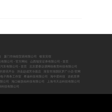
售
厦门市纳煊贸易有限公司
银安宾馆
有限公司 - 官方网站
山西瑞安证券有限公司 - 首页
汽车有限公司 - 首页
北京爱赛达课网络教育科技有限公司
业的资讯平台
沛县赵成芳冷面店
淮安市淮阴区罗广小店-官网
芜电子商务工作室
希迪科技有限公司
海中星科技
农机世界
限公司
海口椒羡灿科技有限公司
上海书天达科技有限公司
康科技有限公司