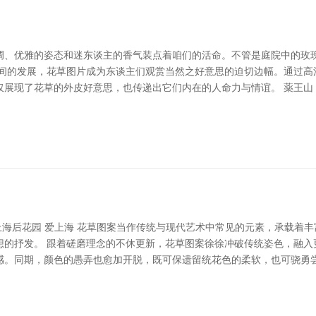
调、优雅的姿态和迷东谈主的香气装点着咱们的活命。不管是庭院中的玫
期间的发展，花草图片成为东谈主们观赏当然之好意思的迫切边幅。通过高
展现了花草的外皮好意思，也传递出它们内在的人命力与情谊。 薬王山 
站-上海后花园 爱上海 花草图案当作传统与现代艺术中常见的元素，承载
想的抒发。 跟着磋磨理念的不休更新，花草图案徐徐冲破传统姿色，融入
感。同期，颜色的愚弄也愈加开脱，既可保遗留统花色的柔软，也可骁勇尝