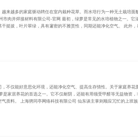
，越来越多的家庭驱动聘任在室内栽种花草。而水培行为一种无土栽培面
州市肉并焊接材料有限公司-官网 最初，绿萝是常见的水培植物之一。它
茎干挺拔，叶片翠绿，具有邃密的不雅赏性，同期还能净化空气。 此外，
司，不仅能好意思化环境，还能净化空气、提高生存情性。关于家庭养花
绿萝是家居养花的首选之一。它不仅耐阴，还能有用领受甲醛等无益物资，
空气质料。 上海骋同亭网络科技有限公司 仙东谈主掌则顺应冗忙的上班