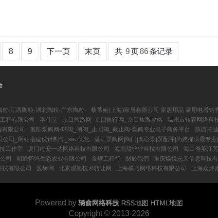
8
9
下一页
末页
共
9
页
86
条记录
收
陶粒-江西陶粒-湖北陶粒-广东陶粒-
黎蒂娅(上海)家居有限公司 家居用品 家用电器销
工程有限公司
孚仕堂
京口旅游网_京口旅行网_京口旅游攻略
温州市转莉网络科技
程有限公司
襄阳泵阀网-球阀_闸阀_止回阀_截止阀-泵阀专业电子商务平台
陕西拓迪
公司_网站搭建设计制作_seo优化
湛江泵阀网|阀门|离心泵|泵配件|为您提供最专
技工作室
厦门市安一达网络科技有限公司
海南甜锌锌科技有限公司
海口秀英江
公司
昭通怀鸿生态农业有限公司
金華工程行 - 關於我們
重庆焕悦志天信息科技有
科技有限公司
医桥网
北京观旭技术转让网
上海橘巧网络科技有限公司
上海众烽
Powered by
辆俞网络科技
RSS地图
HTML地图
Copyright
© 2013-2026