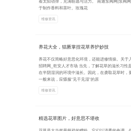
着太阳动弹，充满盼愿与活力。 南通泵阀网|泵阀网
于制作香料和茶叶。玫瑰花
维修资讯
养花大全，猖厥掌捏花草养护妙技
养花不仅简略好意思化环境，还能进修情操。关于
招聘网_乾安人才市场 当先，了解花草的滋长习
在半阴湿润的环境中滋长。因此，在袭取花草时，
一般来说，应慑服“见干见湿”的原
维修资讯
精选花草图片，好意思不堪收
花草是大当然最慈祥的赠给，它们以清秀的色调、