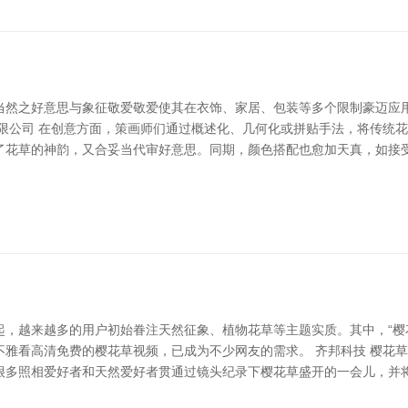
当然之好意思与象征敬爱敬爱使其在衣饰、家居、包装等多个限制豪迈应
有限公司 在创意方面，策画师们通过概述化、几何化或拼贴手法，将传统
了花草的神韵，又合妥当代审好意思。同期，颜色搭配也愈加天真，如接
起，越来越多的用户初始眷注天然征象、植物花草等主题实质。其中，“樱
雅看高清免费的樱花草视频，已成为不少网友的需求。 齐邦科技 樱花草
很多照相爱好者和天然爱好者贯通过镜头纪录下樱花草盛开的一会儿，并