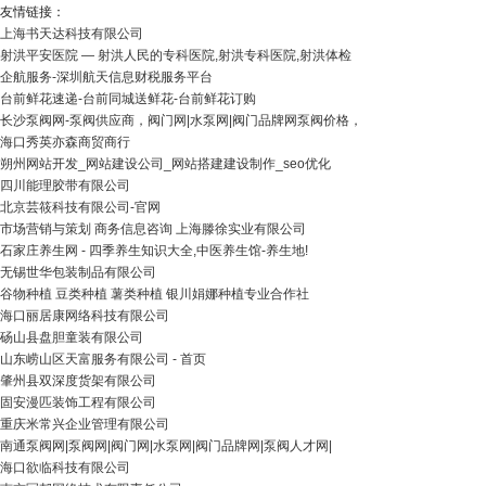
友情链接：
上海书天达科技有限公司
射洪平安医院 ― 射洪人民的专科医院,射洪专科医院,射洪体检
企航服务-深圳航天信息财税服务平台
台前鲜花速递-台前同城送鲜花-台前鲜花订购
长沙泵阀网-泵阀供应商，阀门网|水泵网|阀门品牌网泵阀价格，
海口秀英亦森商贸商行
朔州网站开发_网站建设公司_网站搭建建设制作_seo优化
四川能理胶带有限公司
北京芸筱科技有限公司-官网
市场营销与策划 商务信息咨询 上海滕徐实业有限公司
石家庄养生网 - 四季养生知识大全,中医养生馆-养生地!
无锡世华包装制品有限公司
谷物种植 豆类种植 薯类种植 银川娟娜种植专业合作社
海口丽居康网络科技有限公司
砀山县盘胆童装有限公司
山东崂山区天富服务有限公司 - 首页
肇州县双深度货架有限公司
固安漫匹装饰工程有限公司
重庆米常兴企业管理有限公司
南通泵阀网|泵阀网|阀门网|水泵网|阀门品牌网|泵阀人才网|
海口欲临科技有限公司