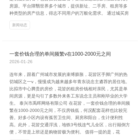
房源。平台障翳世界多个城市，提供新址、二手房、租房等多
种类型的房产信息，得志不同用户的万般化需求。 通过城买房
新闻动态
一套价钱合理的单间频繁v在1000-2000元之间
2026-01-26
连年来，跟着广州城市发展的束缚膨胀，花皆区手脚广州的热
切城区之一v，慢慢成为越来越多年青东说念主遴荐的居住地。
比拟市中心腾贵的房价，花皆的租房价钱相对亲民，尤其是单
间房源，更是勾引了多数外来务工东说念主员和刚毕业的大学
生。 泰兴市禹晖网络有限公司 在花皆，一套价钱合理的单间频
繁在1000-2000元之间，不仅房钱低，何况配套花样也比较完
善。好多小区内设有孤苦卫生间、厨房和阳台，生计便利性
高。此外，花皆交通浮浅，地铁3号线连气儿全区，出行颠倒方
便，不管是上班还是购物皆极为便利。 值得一提的是，花