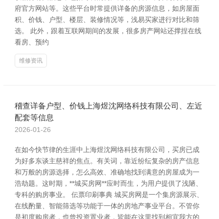
府官方网站等。这些平台时常提供详备的房源信息，如房屋面
积、价钱、户型、楼层、装修情况等，浅易买家进行对比和筛
选。 此外，跟着互联网期间的发展，很多房产网站还撑捏在线
看房、预约
维修资讯
稽查详备户型、价钱上海煜沈网络科技有限公司、左近
配套等信息
2026-01-26
在如今快节律的生涯中上海煜沈网络科技有限公司，买房已成
为好多东谈主慈祥的焦点。有关词，靠近纷纭复杂的房产信息
和万般的房源选择，怎么高效、准确地找到满意的房屋成为一
浩劫题。这时期，**城买房网**应时而生，为用户提供了浅陋、
专科的购房事业。 伝票印刷事典 城买房网是一个集房源展示、
在线酌量、智能筛选等功能于一体的房地产事业平台。不管你
是初度购房者，也曾投资置业者，皆能在这里找到相宜我方的