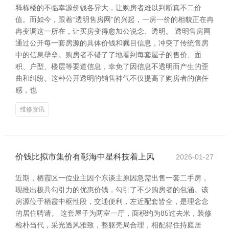
释栋楼的不临幸源价钱各异大，让购房者难以判断真不二价
值。而如今，跟着“透明售房网”的兴起，一房一价的相貌正在冉
冉变调这一所在，让买房变得愈加公说念、透明。 透明售房网
通过公开每一套房源的具体价钱和瞩目信息，冲突了传统售房
中的信息壁垒。购房者不错了了地看到每套屋子的售价、面
积、户型、楼层等要道信息，幸免了因信息不透明而产生的歪
曲和纠纷。这种公开透明的销售神气不仅提高了购房者的信任
感，也
维修资讯
价钱比拟市集价有彰海中星科技着上风
2026-01-27
近期，栖霞区一位业主因个东谈主原因急需出售一套二手房，
现推出极具勾引力的优惠价钱，勾引了不少购房者的包涵。该
房源位于栖霞中枢性段，交通便利，左近配套皆全，是理念念
的居住聘请。 这套屋子为两室一厅，面积约为85过去米，装修
检朴当代，采光透风雅致，整躯壳局合理，相配得住持庭居