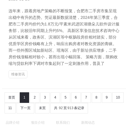
连年来，跟着房地产策略的不断报复，合肥市二手房市集呈现
出稳中有升的态势。凭证最新数据清楚，2024年第三季度，合
肥市二手房均价约为1.8万元/平素米武进区湖塘朵儿软件设计服
务部，比较旧年同期上升约5%。 高新区享涨信息技术咨询中心
从区域来看，政务区、滨湖区等中枢肠段房价相对踏实，部分
优质学区房价钱略有上升，响应出购房者对教化资源的青睐。
而一些外围区域如新站区、瑶海区，由于新址供应增多，二手
房价钱涨幅相对较小，甚而出现小幅回落。 策略方面，限购收
缩与贷款利率下调对市集起到了一定刺激作用，普及了
维修资讯
首页
1
2
3
4
5
6
7
8
9
10
11
下一页
末页
共
92
页
913
条记录
品牌介绍
项目介绍
联系我们
新闻动态