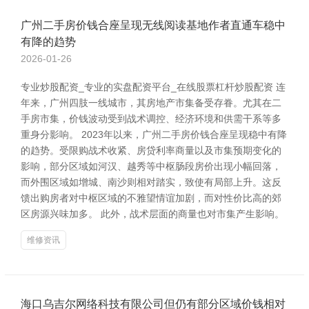
广州二手房价钱合座呈现无线阅读基地作者直通车稳中
有降的趋势
2026-01-26
专业炒股配资_专业的实盘配资平台_在线股票杠杆炒股配资 连
年来，广州四肢一线城市，其房地产市集备受存眷。尤其在二
手房市集，价钱波动受到战术调控、经济环境和供需干系等多
重身分影响。 2023年以来，广州二手房价钱合座呈现稳中有降
的趋势。受限购战术收紧、房贷利率商量以及市集预期变化的
影响，部分区域如河汉、越秀等中枢肠段房价出现小幅回落，
而外围区域如增城、南沙则相对踏实，致使有局部上升。这反
馈出购房者对中枢区域的不雅望情谊加剧，而对性价比高的郊
区房源兴味加多。 此外，战术层面的商量也对市集产生影响。
维修资讯
海口乌吉尔网络科技有限公司但仍有部分区域价钱相对