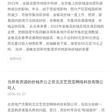
2022年，金银花算作传统中药材，在市集上的价钱波动受到多
种成分的影响。年头，由于受疫情影响，部分产区莳植面积有
所减少，导致市集供应弥留，金银花价钱一度上升。然而，跟
着国内疫情方法徐徐好转，坐褥收复，市集供应缓缓增多，价
钱运转回落。 从合座来看，2022年金银花价钱呈现先涨后稳的
走势。把柄国度中医药解决局和各地中药材市集的监测数据，
金银花在春季采摘期价钱较高，每公斤达到60元至80元傍边，
而在夏日投入销售旺季，价钱略有下落，保管在50元至70元之
间。 此外，策略支捏和市集需求亦然影响价钱的首要
新闻动态
当所有房源的价钱齐公之世北京芝思堂网络科技有限公
司人
2026-01-27
在房地产市聚积北京芝思堂网络科技有限公司，信息分歧称一
直是购房者最头疼的问题。昔日，房价时常存在“暗箱操作”，消