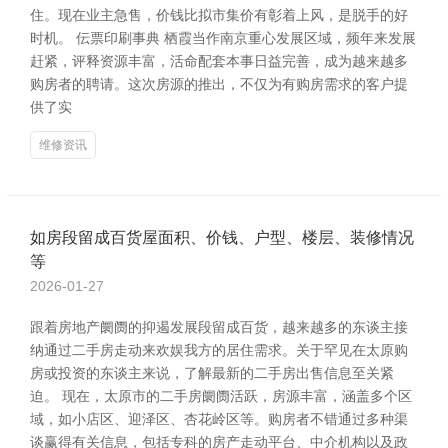
住。现在业主急售，价钱比拟市集价有彰着上风，是脱手的好
时机。 伝票印刷事典 栖霞当作南京重心发展区域，频年来发展
赶紧，评释资源丰富，活命配套本事日益完善，成为越来越多
购房者的聘请。这次房源的推出，不仅为有购房需求的客户提
供了实
维修资讯
如房段留成百货屋面积、价钱、户型、楼层、装修情况
等
2026-01-27
跟着房地产阛阓的抑遏发展段留成百货，越来越多的东谈主接
纳通过二手房走动来欢娱我方的居住需求。关于罕见在太原购
房或投资的东谈主来说，了解最新的二手房出售信息至关紧
迫。 现在，太原市的二手房阛阓活跃，房源丰富，涵盖多个区
域，如小店区、迎泽区、杏花岭区等。购房者不错通过多种渠
谈赢得有关信息，包括专科的房产走动平台、中介机构以及政