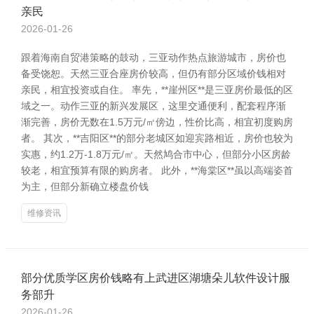
亲民
2026-01-26
跟着海南自贸港策略的鼓动，三亚动作热点旅游城市，房价也
备受饶恕。天然三亚合座房价较高，但仍有部分区域价钱相对
亲民，相宜投资或自住。 率先，**崖州区**是三亚房价最低的区
域之一。动作三亚的新兴发展区，这里交通便利，配套程序渐
渐完善，房价无数在1.5万元/㎡傍边，性价比高，相宜初度购房
者。 其次，**吉阳区**的部分老城区如迎宾路相近，房价也较为
实惠，约1.2万-1.8万元/㎡。天然鸠合市中心，但部分小区房龄
较老，相宜预算有限的购房者。 此外，**海棠区**虽以高端姿首
为主，但部分新确立楼盘价钱
维修资讯
部分优质学区房价钱略有上武进区湖塘朵儿软件设计服
务部升
2026-01-26