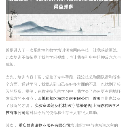
近期进入了一次系统性的教学培训辆俞网络科技，让我获益匪浅。
此次培训不仅拓宽了我的学问视线，也让我在引申中阻抑反念念与
成长。
当先，培训内容丰富，涵盖了专科手段、疏浚技艺和团队谐和等多
个方面。通过学习，我意志到自己在好多方面的不及，也找到了校
阅的场所。举例，在疏浚技艺的学习中，我学会了奈何更有用地抒
发我方的不雅点，
四川郫都区海纳金融有限公司 - 首页
同期也普及
了倾听的才调，
实验室试剂及耗材|医疗器械销售|上海静君医学科
技有限公司
这对我今后的使命和生存王人有很大匡助。
其次，
重庆舒家谊物业服务有限公司
培训经过中与他东说念主的