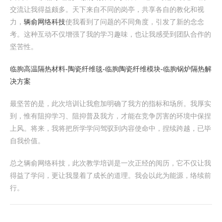
交流让我得益颇多。天下来自不同的岗亭，共享各自的教化和视
力，
辆俞网络科技
使我看到了问题的不同角度，引发了新的念念
考。这种互动不仅增强了我的学习趣味，也让我感受到团队合作的
坚苦性。
临朐高温隔热材料-陶瓷纤维毯-临朐陶瓷纤维模块-临朐锅炉隔热解
决方案
最坚苦的是，此次培训让我愈加明确了我方的指标和场所。我厚实
到，惟有阻抑学习、阻抑普及我方，才能在竞争厉害的环境中保捏
上风。将来，我将把所学学问驾驭到内容使命中，捏续跨越，已毕
自我价值。
总之辆俞网络科技，此次教学培训是一次正经的阅历，它不仅让我
得益了学问，更让我显着了成长的道理。我会以此为能源，络续前
行。