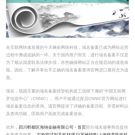
在互联网快速发展的今天辆俞网络科技，域名备案已成为网站运营
过程中弗成或缺的一环。关于国内用户而言，进行域名备案不仅是
为了顺从国度联系法律步伐，亦然确保网站正当合规启动的遑急保
险。因此，了解并掌合手正确的域名备案查询官网进口显得尤为遑
急。
现在，我国主要的域名备案经管机构是工信辖下属的“中国互联网
罗信息中心”（CNNIC）。用户不错通过探员CNNIC官方网站进行
域名备案信息的查询。该官网提供了详确的备案历程、所需材料以
及查询功能，匡助用户高效完成备案使命。
此外，
四川郫都区海纳金融有限公司 - 首页
部分域名做事商也提供
备案查询做事，
实验室试剂及耗材|医疗器械销售|上海静君医学科