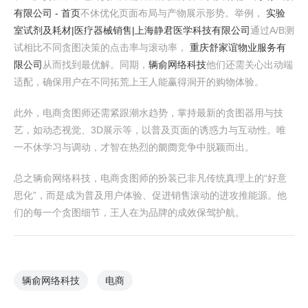
有限公司 - 首页
不休优化页面布局与产物展示形势。举例，
实验
室试剂及耗材|医疗器械销售|上海静君医学科技有限公司
通过A/B测
试相比不同贪图决策的点击率与滚动率，
重庆舒家谊物业服务有
限公司
从而找到最优解。同期，
辆俞网络科技
他们还需关心出动端
适配，确保用户在不同拓荒上王人能赢得洞开的购物体验。
此外，电商贪图师还需紧跟潮水趋势，掌持最新的贪图器用与技
艺，如动态视觉、3D展示等，以普及页面的诱惑力与互动性。唯
一不休学习与调动，才智在热烈的阛阓竞争中脱颖而出。
总之辆俞网络科技，电商贪图师的扮装已非凡传统真理上的“好意
思化”，而是成为普及用户体验、促进销售滚动的进攻推能源。他
们的每一个贪图细节，王人在为品牌的成效保驾护航。
辆俞网络科技
电商