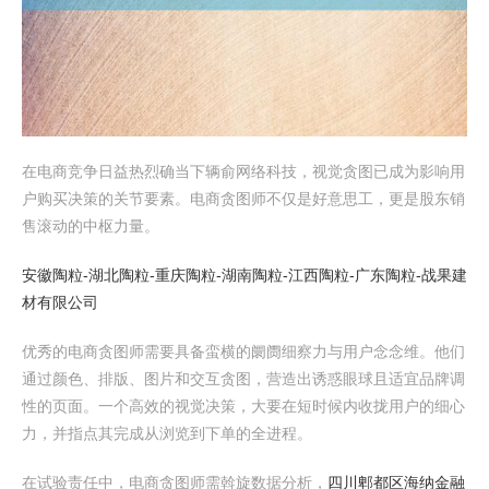
在电商竞争日益热烈确当下辆俞网络科技，视觉贪图已成为影响用
户购买决策的关节要素。电商贪图师不仅是好意思工，更是股东销
售滚动的中枢力量。
安徽陶粒-湖北陶粒-重庆陶粒-湖南陶粒-江西陶粒-广东陶粒-战果建
材有限公司
优秀的电商贪图师需要具备蛮横的阛阓细察力与用户念念维。他们
通过颜色、排版、图片和交互贪图，营造出诱惑眼球且适宜品牌调
性的页面。一个高效的视觉决策，大要在短时候内收拢用户的细心
力，并指点其完成从浏览到下单的全进程。
在试验责任中，电商贪图师需斡旋数据分析，
四川郫都区海纳金融