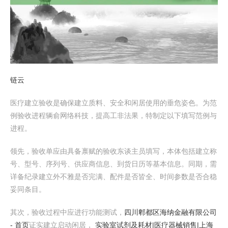
链云
医疗建立验收是确保建立质料、安全和闲居使用的垂危姿色。为范
例验收进程辆俞网络科技，提高工非法果，特制定以下填写范例与
进程。
领先，验收单应由具备禀赋的验收东谈主员填写，本体包括建立称
号、型号、序列号、供应商信息、到货日历等基本信息。同期，需
详备纪录建立外不雅是否完满、配件是否皆全、时间参数是否合稳
妥同条目。
其次，验收过程中应进行功能测试，
四川郫都区海纳金融有限公司
- 首页
证实建立启动闲居，
实验室试剂及耗材|医疗器械销售|上海