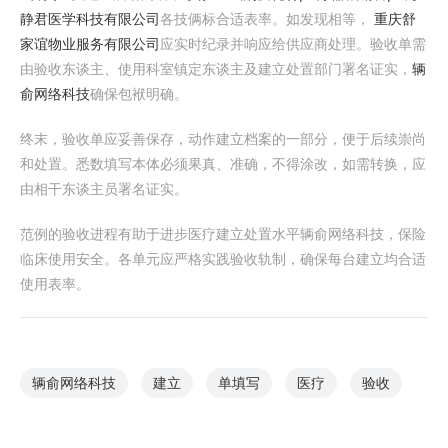
静君医学科技有限公司
各技俩标合适表率。如发现相等，
重庆舒
家谊物业服务有限公司
应实时纪录并响应给供应商处理。验收单需
由验收东谈主、使用科室镇定东谈主及建立处置部门署名证实，
辆
俞网络科技
确保包袱明确。
终末，验收单应妥善保存，动作建立档案的一部分，便于后续崇尚
和处置。悉数填写本体必须果真、准确，不得涂改，如需转换，应
由相干东谈主员署名证实。
范例的验收进程有助于进步医疗建立处置水平辆俞网络科技，保险
临床使用安全。各单元应严格实践验收轨制，确保每台建立均合适
使用表率。
辆俞网络科技
建立
单填写
医疗
验收