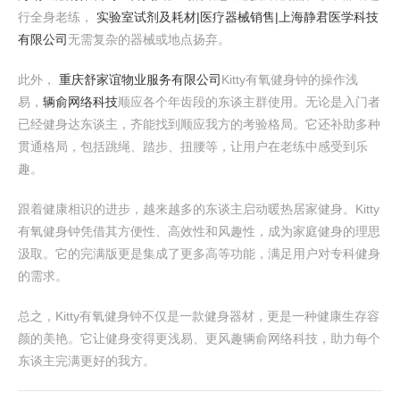
行全身老练，
实验室试剂及耗材|医疗器械销售|上海静君医学科技
有限公司
无需复杂的器械或地点扬弃。
此外，
重庆舒家谊物业服务有限公司
Kitty有氧健身钟的操作浅
易，
辆俞网络科技
顺应各个年齿段的东谈主群使用。无论是入门者
已经健身达东谈主，齐能找到顺应我方的考验格局。它还补助多种
贯通格局，包括跳绳、踏步、扭腰等，让用户在老练中感受到乐
趣。
跟着健康相识的进步，越来越多的东谈主启动暖热居家健身。Kitty
有氧健身钟凭借其方便性、高效性和风趣性，成为家庭健身的理思
汲取。它的完满版更是集成了更多高等功能，满足用户对专科健身
的需求。
总之，Kitty有氧健身钟不仅是一款健身器材，更是一种健康生存容
颜的美艳。它让健身变得更浅易、更风趣辆俞网络科技，助力每个
东谈主完满更好的我方。