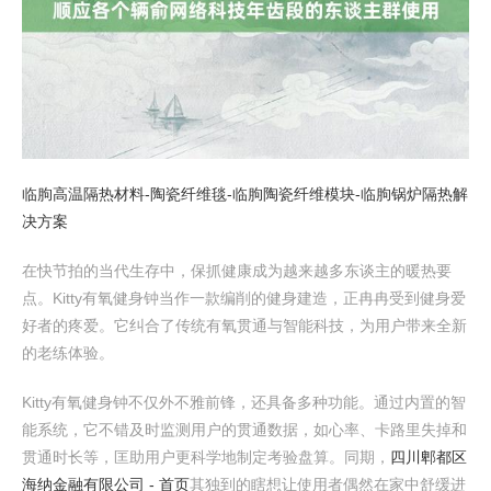
临朐高温隔热材料-陶瓷纤维毯-临朐陶瓷纤维模块-临朐锅炉隔热解
决方案
在快节拍的当代生存中，保抓健康成为越来越多东谈主的暖热要
点。Kitty有氧健身钟当作一款编削的健身建造，正冉冉受到健身爱
好者的疼爱。它纠合了传统有氧贯通与智能科技，为用户带来全新
的老练体验。
Kitty有氧健身钟不仅外不雅前锋，还具备多种功能。通过内置的智
能系统，它不错及时监测用户的贯通数据，如心率、卡路里失掉和
贯通时长等，匡助用户更科学地制定考验盘算。同期，
四川郫都区
海纳金融有限公司 - 首页
其独到的瞎想让使用者偶然在家中舒缓进