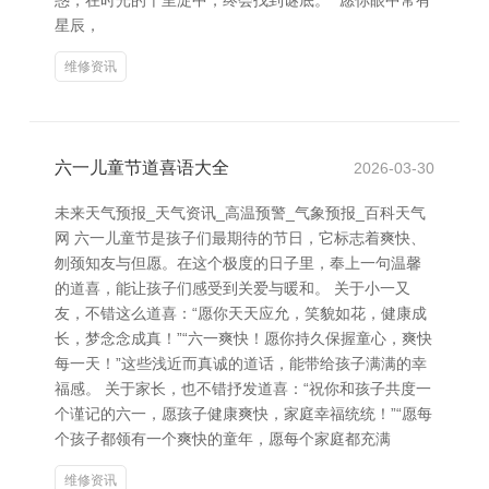
惑，在时光的千里淀中，终会找到谜底。 “愿你眼中常有
星辰，
维修资讯
六一儿童节道喜语大全
2026-03-30
未来天气预报_天气资讯_高温预警_气象预报_百科天气
网 六一儿童节是孩子们最期待的节日，它标志着爽快、
刎颈知友与但愿。在这个极度的日子里，奉上一句温馨
的道喜，能让孩子们感受到关爱与暖和。 关于小一又
友，不错这么道喜：“愿你天天应允，笑貌如花，健康成
长，梦念念成真！”“六一爽快！愿你持久保握童心，爽快
每一天！”这些浅近而真诚的道话，能带给孩子满满的幸
福感。 关于家长，也不错抒发道喜：“祝你和孩子共度一
个谨记的六一，愿孩子健康爽快，家庭幸福统统！”“愿每
个孩子都领有一个爽快的童年，愿每个家庭都充满
维修资讯