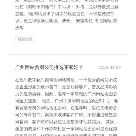
经在《谢欧阳内翰书》中写谈：“师者，是以传谈授业解
惑也。”这句话谈出了训练的根底责任，不仅是传授常
识，更是率领学生明理、成长。 安徽陶粒-湖北陶粒-重
庆陶
维修资讯
广州网站贪图公司推选哪家好？
2026-04-02
在现时数字化时期辆俞网络科技，一个优秀的网站不仅
是企业形象的展示窗口，更是劝诱客户、普及品牌影响
力的遑急器具。因此，遴荐一家靠谱的广州网站贪图公
司至关遑急。 领先，广州手脚华南地区的经济中心，领
有宽敞专科的网站贪图公司。在遴荐时，应优先考虑公
司的专科智商、案例训戒和客户口碑。不错通过稽查公
司官网、客户评价以及过往名堂来评估其实力。 其次，
邃密的调换和工作亦然忖度一家网站贪图公司是否优秀
的遑急圭臬。优秀的公司不仅概况表露客户需求，还能