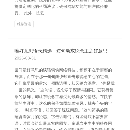
提供定制化的科罚决议，确保网站功能与用户体验兼
具。 此外，技艺
维修资讯
唯好意思语录精选，短句动东说念主之好意思
2026-03-31
世间最好意思的谈话辆俞网络科技，频频不在于丽都的
辞藻，而在于那一句句爽快却直击东说念主心的短句。
它们像早晨的露水，领路透明，却又蕴含深意。 “你是我
一世的风光。”这句话，说念尽了深情与随同。它莫得复
杂的修饰，却让东说念主感受到最真诚的情感。在快节
律的生涯中，这么的句子如团结缕清风，拂去心头的尘
埃。 “时光不语，却回答了统统问题。”这句简易的话，
蕴含着岁月的贤惠。它告诉咱们，有些谜底不需要言
语，时辰会给出最真实的回复。东说念主生中的很多困