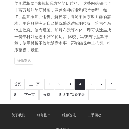
简历模板网**来栽植我方的简历质料。 这些网站提供了
丰富万般的简历模板，涵盖多种行业和职位类型，如
IT、盘算推算、销售、解释等，餍足不同东谈主群的需
求。用户只需左证自己情况采选适应的模板，填写个东
谈主信息、使命经验、解释布景等本体，即可快速生成
一份专科好意思不雅的简历。 比较手写或自行盘算推
算，使用模板不仅能随意本事，还能确保举止范例、排
版整皆，栽植
维修资讯
首页
上一页
1
2
3
4
5
6
7
8
下一页
末页
共
8
页
73
条记录
关于我们
服务指南
维修资讯
二手回收