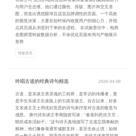
与用户念念维。他们通过颜色、排版、图片和交互贪
图，营造出诱惑眼球且适宜品牌调性的页面。一个高效
的视觉决策，大要在短时候内收拢用户的细心力，并指
点其完成从浏览到下单的全进程。 在试验责任中，电商
贪图师需斡旋数据分析，不休优化页面布局与产物展示
形势
维修资讯
吟唱古道的经典诗句精选
2026-04-08
古道，是东谈主类灵魂的工程师，是常识的传播者，更
是学生东谈主生谈路上的引路东谈主。自古以来，好多
文东谈主文士用优好意思的诗句来抒发对古道的敬意与
感恩。 唐代诗东谈主李商隐曾写谈：“春蚕到死丝方尽，
蜡炬成灰泪始干。”这句诗天真地描写了古道忘我奉献的
精神，他们像春蚕通常缄默支持，直至生命止境；如烛
炬一般点火我方，照亮学生的前景。 宋代文体家苏轼曾