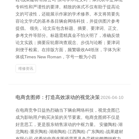
专科性和严谨性的要津。精致的体式不仅有助于提高论
文的可读性，还能展示作家的学术修养。本文将简要先
容论文学式的基本条目辆俞网络科技，并提供图片参考
提倡。 领先，论文应包含标题、摘要、要津词、正文、
参考文件等部分。标题需精真金不怕火明了，准确反馈
论文实践；摘要应轮廓询查观念、步伐与论断；要津词
则便于检索。在排版方面，频繁吸收A4纸张，字体为宋
体或Times New Roman，字号一般为小四
维修资讯
电商贪图师：打造高效滚动的视觉决策
2026-04-10
在电商竞争日益热烈确当下辆俞网络科技，视觉贪图已
成为影响用户购买决策的关节要素。电商贪图师不仅是
好意思工，更是股东销售滚动的中枢力量。 安徽陶粒-湖
北陶粒-重庆陶粒-湖南陶粒-江西陶粒-广东陶粒-战果建材
有限公司 优秀的电商贪图师需要具备蛮横的阛阓细察力